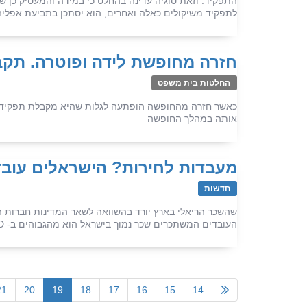
התפקיד. וזאת סוגיה עדינה בהחלט כי במידה והמעסיק כן שא
לתפקיד משיקולים כאלה ואחרים, הוא יסתכן בתביעת אפליה
חזרה מחופשת לידה ופוטרה. תקבל פיצוי 
החלטות בית משפט
כאשר חזרה מהחופשה הופתעה לגלות שהיא מקבלת תפקיד נח
אותה במהלך החופשה
מעבדות לחירות? הישראלים עובד
חדשות
שהשכר הריאלי בארץ יורד בהשוואה לשאר המדינות חברות 
העובדים המשתכרים שכר נמוך בישראל הוא מהגבוהים ב- OECD
21
20
19
18
17
16
15
14