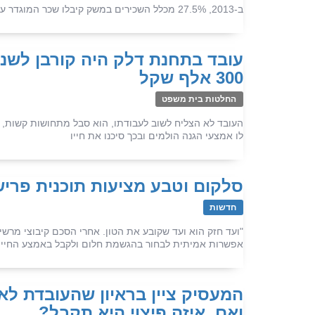
ב-2013, 27.5% מכלל השכירים במשק קיבלו שכר המוגדר על ידי ה-OECD כנמוך – שני שלישים מן השכר החציוני במשק
עובד בתחנת דלק היה קורבן לשני 
300 אלף שקל
החלטות בית משפט
העובד לא הצליח לשוב לעבודתו, הוא סבל מתחושות קשות, ס
לו אמצעי הגנה הולמים ובכך סיכנו את חייו
סלקום וטבע מציעות תוכנית פריש
חדשות
"ועד חזק הוא ועד שקובע את הטון. אחרי הסכם קיבוצי מרשי
אפשרות אמיתית לבחור בהגשמת חלום ולקבל באמצע החיים ה
המעסיק ציין בראיון שהעובדת לא
ואם. איזה פיצוי היא תקבל?