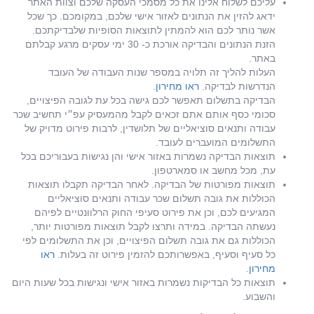
עליכם לשלוח אלינו את כל מסמכי העסקה שלכם וצוות האתר
ידאג להזין את הנתונים לאזור אישי שלכם, במקומכם. כך שכל
אשר נותר לכם הוא להמתין לתוצאות הסופיות שלבדיקתכם.
הזנת הנתונים והבדיקה אורכת כ- 30 ימי עסקים מרגע קבלתם
באתר.
העלות להליך זה תלויה במספר שנות העבודה של העובד
הנדרשות לבדיקה.
ראו מחירון
.
הבדיקה בתשלום תאפשר לכם גישה בכל עת לגובה הפיצויים,
סכומי כסף אותם אתם זכאים לקבל מהמעסיק עפ״י תחשיב שכר
עבודה ותנאים סוציאליים של תלושדין, לרבות פירוט מדויק של
התשלומים המועברים לעובד.
תוצאות הבדיקה נשמרות באזור אישי והן נגישות בעבוריכם בכל
עת, מכל מחשב או סמארטפון.
תוצאות מפורטות של הבדיקה. לאחר הבדיקה תקבלו תוצאות
הכוללות את גובה תשלום שכר עבודה ותנאים סוציאליים
המגיעים לכם, וכן את פירוט סעיפי החוק הרלוונטיים לפיהם
נעשתה הבדיקה. במידה ותרצו לקבל תוצאות מפורטות יותר,
הכוללות גם את גובה תשלום הפיצויים, וכן את התשלומים לפי
כל סעיף וסעיף, באפשרותכם להזמין פירוט זה בעלות.
ראו
מחירון
.
תוצאות כל הבדיקות נשמרות באזור אישי ונגישות בכל שעות היום
והשבוע.