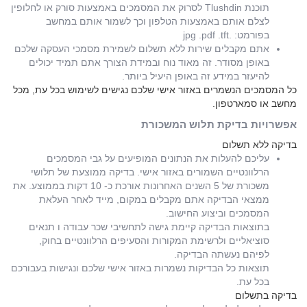
תוכנת Tlushdin לסרוק את המסמכים באמצעות סורק או לחלופין
לצלם אותם באמצעות הטלפון וכך לשמור אותם במחשב
בפורמט: .jpg .pdf .tft
אתם מקבלים שירות ללא תשלום לשמירת מסמכי העסקה שלכם
באופן מסודר. זה מאוד נוח ובמידת הצורך אתם תמיד יכולים
להיעזר במידע זה באופן היעיל ביותר.
כל המסמכים הנשמרים באזור אישי שלכם נגישים לשימוש בכל עת, מכל
מחשב או סמארטפון.
אפשרויות בדיקת תלוש המשכורת
בדיקה ללא תשלום
עליכם להעלות את הנתונים המופיעים על גבי המסמכים
הרלוונטיים השמורים באזור אישי. בדיקה ממוצעת של תלושי
משכורת של 5 השנים האחרונות אורכת כ- 10 דקות בממוצע. את
ממצאי הבדיקה אתם מקבלים במקום, מייד לאחר העלאת
המסמכים וביצוע החישוב.
בתוצאות הבדיקה קיימת גישה לתחשיבי שכר עבודה ו תנאים
סוציאליים ולרשימת המקורות והסעיפים הרלוונטיים בחוק,
לפיהם נעשתה הבדיקה.
תוצאות כל הבדיקות נשמרות באזור אישי שלכם ונגישות בעבורכם
בכל עת.
בדיקה בתשלום