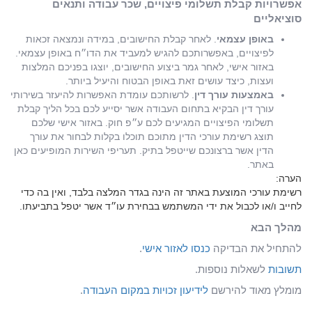
אפשרויות קבלת תשלומי פיצויים, שכר עבודה ותנאים
סוציאליים
באופן עצמאי
. לאחר קבלת החישובים, במידה ונמצאה זכאות
לפיצויים, באפשרותכם להגיש למעביד את הדו״ח באופן עצמאי.
באזור אישי, לאחר גמר ביצוע החישובים, יוצגו בפניכם המלצות
ועצות, כיצד עושים זאת באופן הבטוח והיעיל ביותר.
באמצעות עורך דין
. לרשותכם עומדת האפשרות להיעזר בשירותי
עורך דין הבקיא בתחום העבודה אשר יסייע לכם בכל הליך קבלת
תשלומי הפיצויים המגיעים לכם ע״פ חוק. באזור אישי שלכם
תוצג רשימת עורכי הדין מתוכם תוכלו בקלות לבחור את עורך
הדין אשר ברצונכם שייטפל בתיק. תעריפי השירות המופיעים כאן
באתר.
הערה:
רשימת עורכי המוצעת באתר זה הינה בגדר המלצה בלבד, ואין בה כדי
לחייב ו/או לכבול את ידי המשתמש בבחירת עו״ד אשר יטפל בתביעתו.
מהלך הבא
להתחיל את הבדיקה
כנסו לאזור אישי
.
תשובות
לשאלות נוספות.
מומלץ מאוד להירשם
לידיעון זכויות במקום העבודה
.