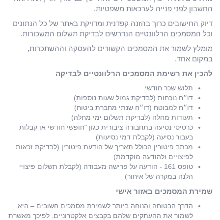
החשבון לפני פנייה לערכאות משפטיות.
דיוק החישובים כרוך בהזנה קפדנית ומדויקת באתר של כל הנתונים
וכל המסמכים הרלוונטיים הנדרשים לבדיקת תשלום המשכורות.
מומלץ לשמור את המסמכים הקשורים להעסקה וההשתכרות,
במקום אחד.
להכין את רשימת המסמכים הרלוונטיים לבדיקה
תלוש שכר חודשי
דו״ח נוכחות (לבדיקת גמול שעות נוספות)
דו״ח למבוטח (דו״ח שנתי מחברת ביטוח)
תעודות מחלה (לבדיקת תשלום ימי מחלה)
כרטיסי נסיעה בתחבורה ציבורית כגון "חופשי חודשי או קבלות
בעבור נסיעה (לקבלת דמי נסיעות)
מכתב פיטורין הכולל תאריך של הודעת פיטורין (לבדיקת זכאות
לפיצויים ולהודעה מוקדמת)
טופס 161 - הודעה על פרישה מעבודה (לקבלת תשלום פיצויי
הלנה במקרה של איחור)
שמירת המסמכים באזור אישי
הדרך הבטוחה והנוחה ביותר לשמירת מסמכים חשובים – היא
לשמור את ההעתקים שלהם בקבצים אלקטרוניים. לפיכך מאשרת