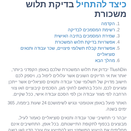
כיצד להתחיל
בדיקת תלוש
משכורת
הקדמה
רשימת המסמכים לבדיקה
שמירת המסמכים בתיבה האישית
אפשרויות בדיקת תלוש המשכורת
אפשרויות קבלת תשלומי פיצויים, שכר עבודה ותנאים
סוציאליים
מהלך הבא
TlushDin יבדוק את תלוש המשכורת שלכם באופן הקפדני ביותר,
יאתר את אי הדיוקים השונים אשר עלולים ליפול בו, ויספק לכם
חישוב מדויק של תשלומי שכר עבודה ותנאים סוציאליים אשר ייתכן
ומגיעים לכם, והכל בהתאם לחוקי מגן, הסכמים קיבוציים ו/או צווי
הרחבה לפי מגזר עבודה וכן לפי הסכם עבודה אישי, ככל שקיים.
האתר פועל באופן אוטומטי ונגיש לשימושכם 24 שעות ביממה, 365
ימים בשנה.
יובהר כי תחשיבי שכר עבודה ותנאים סוציאליים כאמור לעיל,
מבוצעים בכפוף לתקופת התיישנותם. בכל אופן, התחשיבים אינם
מחליפים את הייעוץ המשפטי ויש להתייעץ עם עורך הדין ו/או רואה