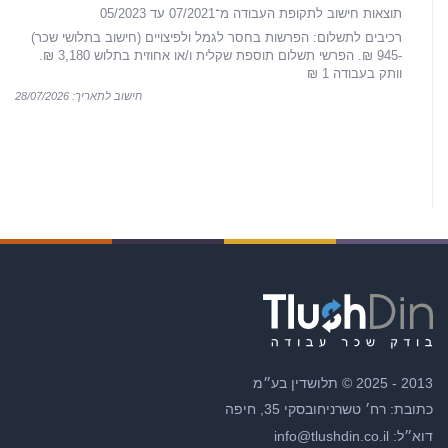
תוצאות חישוב לתקופת העבודה מ־07/2021 עד 05/2023
רכיבים לתשלום: הפרשות בחסר לגמל ולפיצויים (חישוב בתלושי שכר)
-945 ₪. הפרשי תשלום תוספת שקלית ו/או אחוזית בתלוש 3,180 ₪.
וותק בעבודה 1 ₪
חישוב לתאריך: 28/07/2026
2013 - 2025 © תלושדין בע״מ
כתובת: רח׳ טשרניחובסקי 35, חיפה
דוא״ל: info@tlushdin.co.il