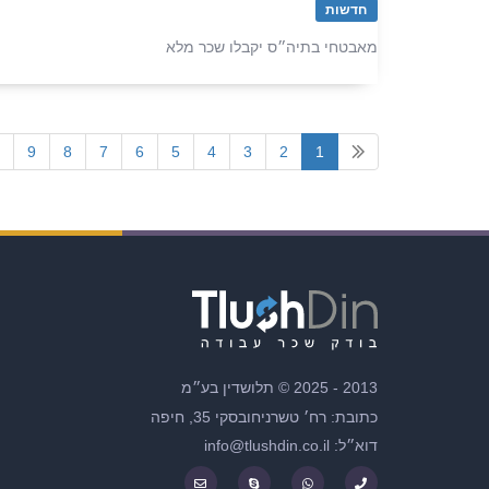
חדשות
מאבטחי בתיה״ס יקבלו שכר מלא
9
8
7
6
5
4
3
2
1
2013 - 2025 © תלושדין בע״מ
כתובת: רח׳ טשרניחובסקי 35, חיפה
דוא״ל: info@tlushdin.co.il