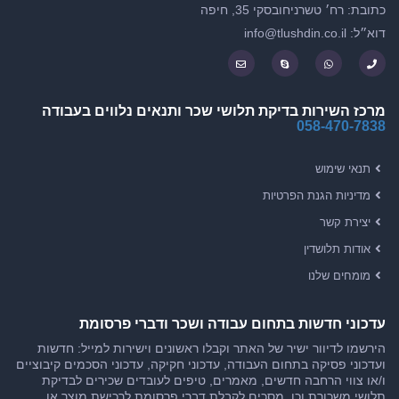
כתובת: רח׳ טשרניחובסקי 35, חיפה
דוא״ל: info@tlushdin.co.il
מרכז השירות בדיקת תלושי שכר ותנאים נלווים בעבודה
058-470-7838
תנאי שימוש
מדיניות הגנת הפרטיות
יצירת קשר
אודות תלושדין
מומחים שלנו
עדכוני חדשות בתחום עבודה ושכר ודברי פרסומת
הירשמו לדיוור ישיר של האתר וקבלו ראשונים וישירות למייל: חדשות
ועדכוני פסיקה בתחום העבודה, עדכוני חקיקה, עדכוני הסכמים קיבוציים
ו/או צווי הרחבה חדשים, מאמרים, טיפים לעובדים שכירים לבדיקת
תלושי משכורת וכן, מסכים לקבלת דברי פרסומת לרכישת מוצר או