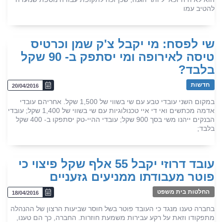
להטיב עמו
שי לפסח: מי יקבל צ'ק שמן וכרטיס
טיסה לאירופה ומי יסתפק ב- 90 שקל
בלבד?
חדשות
20/04/2016
במקום השני עובדי טבע עם שי בשווי של 1,500 שקל. אחריהם עובדי
אדמה מכתשים ואי די איי טכנולוגיות עם שי בשווי של 1,400 שקל; עובדי
הבנקים ייהנו משי בסך 900 שקל; עובדי ההיי-טק יסתפקו ב- 400 שקל
בלבד;
עובד דרוזי יקבל 55 אלף שקל פיצוי כי
פוטר מעבודתו ממניעים גזעניים
החלטות בית משפט
18/04/2016
בחברה טענו מנגד כי העובד פוטר בשל חוסר שביעות הרצון של ההנהלה
מתפקודו וזאת על רקע עבירות משמעת חוזרות. החברה, כך הם טענו,