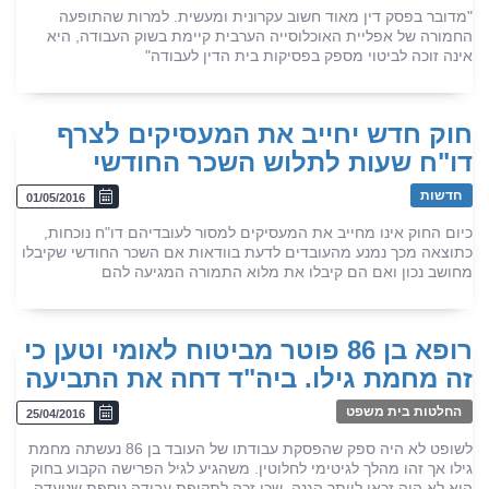
"מדובר בפסק דין מאוד חשוב עקרונית ומעשית. למרות שהתופעה
החמורה של אפליית האוכלוסייה הערבית קיימת בשוק העבודה, היא
אינה זוכה לביטוי מספק בפסיקות בית הדין לעבודה"
חוק חדש יחייב את המעסיקים לצרף
דו"ח שעות לתלוש השכר החודשי
חדשות
01/05/2016
כיום החוק אינו מחייב את המעסיקים למסור לעובדיהם דו"ח נוכחות,
כתוצאה מכך נמנע מהעובדים לדעת בוודאות אם השכר החודשי שקיבלו
מחושב נכון ואם הם קיבלו את מלוא התמורה המגיעה להם
רופא בן 86 פוטר מביטוח לאומי וטען כי
זה מחמת גילו. ביה"ד דחה את התביעה
החלטות בית משפט
25/04/2016
לשופט לא היה ספק שהפסקת עבודתו של העובד בן 86 נעשתה מחמת
גילו אך זהו מהלך לגיטימי לחלוטין. משהגיע לגיל הפרישה הקבוע בחוק
הוא לא היה זכאי ליותר הגנה, שכן זכה לתקופת עבודה נוספת שנועדה