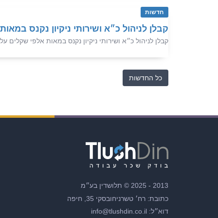
חדשות
קבלן לניהול כ״א ושירותי ניקיון נקנס במאות
קבלן לניהול כ״א ושירותי ניקיון נקנס במאות אלפי שקלים על 
כל החדשות
2013 - 2025 © תלושדין בע״מ
כתובת: רח׳ טשרניחובסקי 35, חיפה
דוא״ל: info@tlushdin.co.il