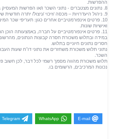
ההפרשות.
8. נתונים מצטברים - נתוני השכר ו/או הפרשות המעסיק במצטבר מתחילת השנה הקלנדרית.
9. ניהול היעדרויות – מכסה /זיכוי /ניצול/ יתרה חודשית של חופשה/מחלה וכו'.
10. פרטים אינפורמטיביים אחרים כגון: תעריפי שכר המ
ואישיות שונות.
11. פרטים אינפורמטיביים על חברה, באמצעותה הוכן התלוש.
במידה ובתלוש משכורת חסרה קבוצות הנתונים, מהרשומות 
חסרים נתונים חיוניים בתלוש.
נתוני תלוש משכורת משחזרים את נתוני דו"ח שעות העבוד
השכר.
תלוש משכורת מהווה מסמך רשמי לכל דבר, לכן חשוב פעם
נכונות המרכיבים, הרשומים ב
בברכה
אינה לוב
מבקרת, חב' "תל
Telegram
WhatsApp
E-mail