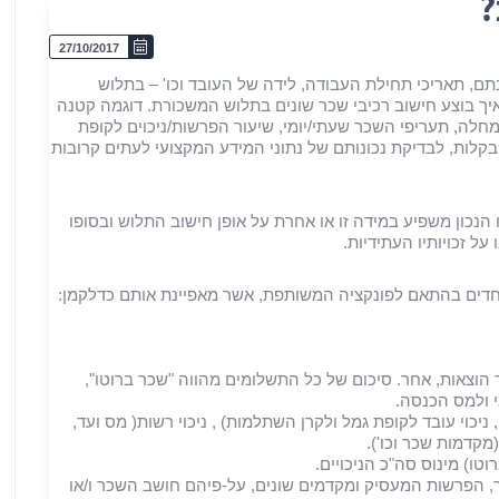
?
27/10/2017
תם, תאריכי תחילת העבודה, לידה של העובד וכו' – בתלוש
איך בוצע חישוב רכיבי שכר שונים בתלוש המשכורת. דוגמה קטנה
חלה, תעריפי השכר שעתי/יומי, שיעור הפרשות/ניכוים לקופת
ק בקלות, לבדיקת נכונותם של נתוני המידע המקצועי לעתים קרובות
הנכון משפיע במידה זו או אחרת על אופן חישוב התלוש ובסופו
ל זכויותיו העתידיות.
חדים בהתאם לפונקציה המשותפת, אשר מאפיינת אותם כדלקמן:
זר הוצאות, אחר. סיכום של כל התשלומים מהווה "שכר ברוטו",
 ולמס הכנסה.
, ניכוי עובד לקופת גמל ולקרן השתלמות) , ניכוי רשות( מס ועד,
 (מקדמות שכר וכו').
כר, הפרשות המעסיק ומקדמים שונים, על-פיהם חושב השכר ו/או