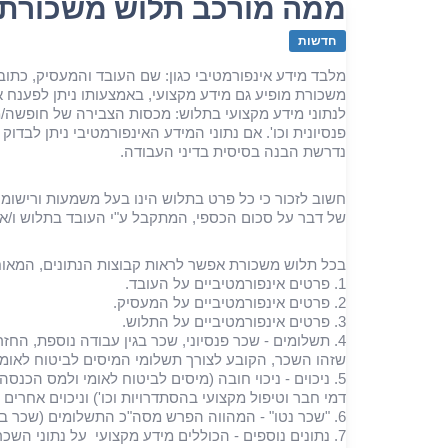
ממה מורכב תלוש משכורת
חדשות
מלבד מידע אינפורמטיבי כגון: שם העובד והמעסיק, כתוב
משכורת מופיע גם מידע מקצועי, באמצעותו ניתן לפענח 
לנתוני מידע מקצועי בתלוש: מכסות הצבירה של חופשה/מ
פנסיונית וכו'. אם נתוני המידע האינפורמטיבי ניתן לבדו
נדרשת הבנה בסיסית בדיני העבודה.
חשוב לזכור כי כל פרט בתלוש הינו בעל משמעות ורישומו 
של דבר על סכום הכספי, המתקבל ע"י העובד בתלוש ו/או ע
בכל תלוש משכורת אפשר לראות קבוצות הנתונים, המאו
1. פרטים אינפורמטיביים על העובד.
2. פרטים אינפורמטיביים על המעסיק.
3. פרטים אינפורמטיביים על התלוש.
4. תשלומים - שכר פנסיוני, שכר בגין עבודה נוספת, הח
שזהו השכר, הקובע לצורך תשלומי המיסים לביטוח לאומי
5. ניכוים - ניכוי חובה (מיסים לביטוח לאומי ולמס הכנסה
דמי חבר וטיפול מקצועי בהסתדרויות וכו') וניכוים אחרים
6. "שכר נטו" - המהווה הפרש מסה"כ התשלומים (שכר ברוטו) מינוס סה"כ הניכויים.
7. נתונים נוספים - הכוללים מידע מקצועי על נתוני הש