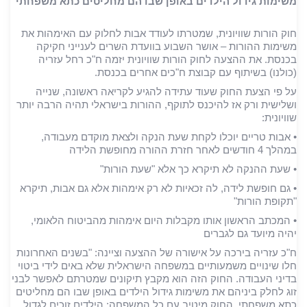
משימות גידול הילדים באופן שבו הם מחליטים כתא משפחתי"
חוק הורות שוויונית, שמטרתו לעודד אבות לחלוק עם האימהות את
משימות ההורות – אושר השבוע בוועדת השרים לענייני חקיקה
בכנסת. את ההצעה לחוק הורות שוויונית יזמה ח"כ רחל עזריה
(כולנו) בשיתוף עם קבוצת ח"כים אחרים בכנסת.
על פי הצעת החוק שעוד עתידה להגיע לקריאה ראשונה, שנייה
ושלישית ורק אז להיכנס לתוקף, ההורות בישראלי תהיה הרבה יותר
שוויונית:
• אבות טריים יוכלו לקחת שעת הנקה ולצאת מוקדם מעבודה,
במהלך 4 חודשים לאחר חזרת ההורה מחופשת הלידה
• שעת ההנקה לא תיקרא כך אלא "שעת הורות"
• גם חופשת לידה, לה זכאיות לא רק אימהות אלא גם אבות, תיקרא
"תקופת הורות"
• המכתב הראשון אותו מקבלות היום אימהות מהביטוח הלאומי,
יהיה מיועד גם לגברים
ח"כ עזריה בירכה על אישורה של ההצעה וציינה: "בשנים האחרונות
חלו שינויים משמעותיים במשפחה הישראלית שלא באים לידי ביטוי
בדיני העבודה. החוק הזה הוא מקבץ תיקונים שמטרתם לאפשר לבני
זוג לחלק ביניהם את משימות גידול הילדים באופן שבו הם מחליטים
כתא משפחתי. החוק מיטיב עם כל המשפחה: הילדים זוכים לגדול