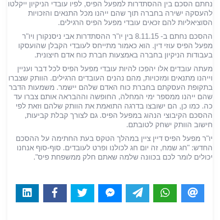
נחתם הסכם בין ההסתדרות למפעל הפיס, לפיו עובדי הניקיון ייקלטו
להעסקה ישירה בחברה תוך שהם ייהנו מכל התנאים והזכויות
הסוציאליות להם זכאים עובדי מפעל הפיס הרגילים.
ההסכם נחתם ב- 8.11.15 בין יו"ר ההסתדרות אבי ניסנקורן ויו"ר
מפעל הפיס עוזי דין. הוא כאמור מתייחס לעובדי הקבלן שהועסקו
בעבודות הניקיון בחברה באמצעות חברת כוח אדם חיצונית.
מעתה עובדים אלו יהפכו להיות עובדי מפעל הפיס לכל דבר ועניין
וייהנו מתנאים ומזכויות, מהם נהנים העובדים הרגילים. הוותק שצברו
בתקופת העסקתם בחברת כוח האדם שלהם יישמר. משמעות הדבר
שהם ייהנו ממספר ימי המחלה, החופשה וההבראה אותם צברו עד
כה. כמו כן, הם ישובצו בדרגה התואמת את הוותק שלהם וזאת לפי
ההסכם הקיבוצי הנהוג במפעל הפיס. גם לצורך קבלת קביעות,
חישוב הוותק ישחק לטובתם.
יו"ר מפעל הפיס דיין ציין במהלך הטקס בעת החתימה על ההסכם
החדש: "חג שמח, זה יום חג לכולנו ופרט לעובדים. סוף-סוף אנחנו
יכולים לומר לכם בכוונה שלמה שאתם חלק ממשפחת פיס".